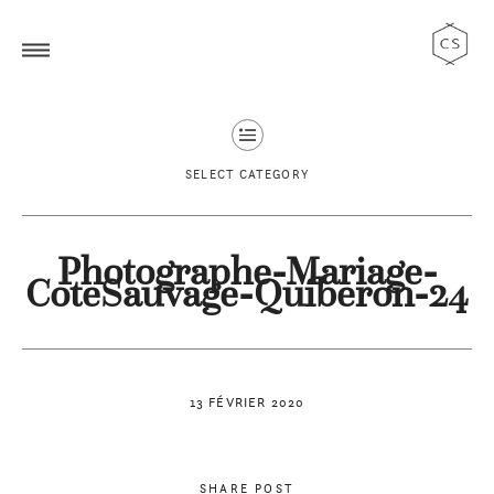
SELECT CATEGORY
Photographe-Mariage-
CoteSauvage-Quiberon-24
13 FÉVRIER 2020
SHARE POST