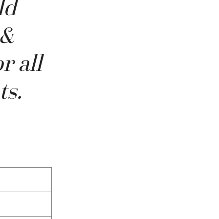
ld
 &
r all
ts.
y, Belle Ile en Mer,
ment, photographer