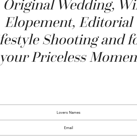
Original Wedding, Wi
Elopement, Editorial
festyle Shooting and fo
your Priceless Momen
ographe de Mariage, France, Bretagne, Morbihan, Finistère, Côtes d’Armor, Paris, Annec
le d’Ouessant, Provence, Côte d’Azur, Corse, Alternative and intimate Wedding, Elope
based in France, Fine Art, Storytelling, Editorial