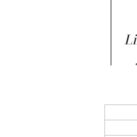
Li
Charles SEGUY, Phot
Ile aux Moines, I