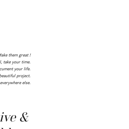
Make them great !
, take your time.
cument your life.
eautiful project.
 everywhere else.
tive &