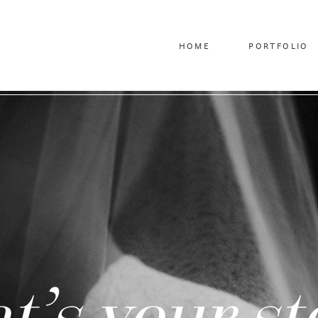
HOME
PORTFOLIO
’s your st