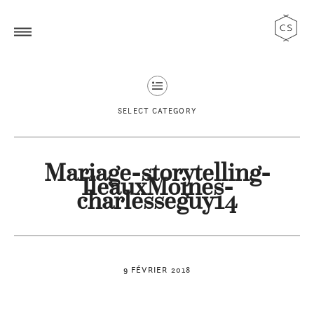
SELECT CATEGORY
Mariage-storytelling-
IleauxMoines-
charlesseguy14
9 FÉVRIER 2018