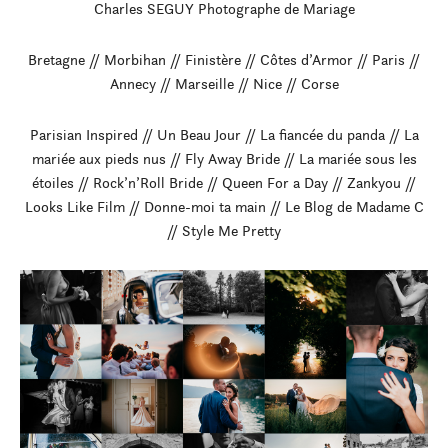
Charles SEGUY Photographe de Mariage
Bretagne // Morbihan // Finistère // Côtes d’Armor // Paris //
Annecy // Marseille // Nice // Corse
Parisian Inspired // Un Beau Jour // La fiancée du panda // La
mariée aux pieds nus // Fly Away Bride // La mariée sous les
étoiles // Rock’n’Roll Bride // Queen For a Day // Zankyou //
Looks Like Film // Donne-moi ta main // Le Blog de Madame C
// Style Me Pretty