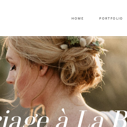
HOME
PORTFOLIO
iage à La B