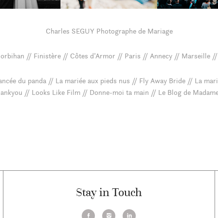
Charles SEGUY Photographe de Mariage
rbihan // Finistère // Côtes d’Armor // Paris // Annecy // Marseille /
iancée du panda // La mariée aux pieds nus // Fly Away Bride // La marié
ankyou // Looks Like Film // Donne-moi ta main // Le Blog de Madame
Stay in Touch