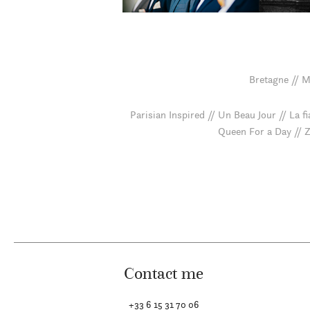
Bretagne // Mo
Parisian Inspired // Un Beau Jour // La f
Queen For a Day // Z
Contact me
+33 6 15 31 70 06