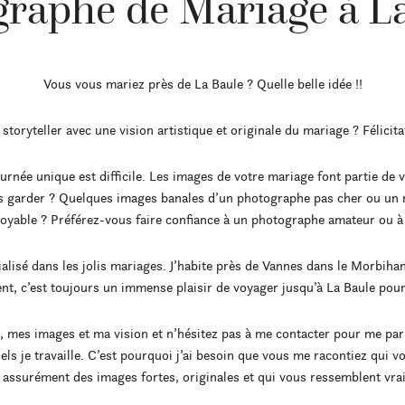
raphe de Mariage à L
Vous vous mariez près de La Baule ? Quelle belle idée !!
oryteller avec une vision artistique et originale du mariage ? Félicitat
rnée unique est difficile. Les images de votre mariage font partie de v
s garder ? Quelques images banales d’un photographe pas cher ou un 
royable ? Préférez-vous faire confiance à un photographe amateur ou 
lisé dans les jolis mariages. J’habite près de Vannes dans le Morbihan
nt, c’est toujours un immense plaisir de voyager jusqu’à La Baule pou
 mes images et ma vision et n’hésitez pas à me contacter pour me parle
els je travaille. C’est pourquoi j’ai besoin que vous me racontiez qui v
 assurément des images fortes, originales et qui vous ressemblent vra