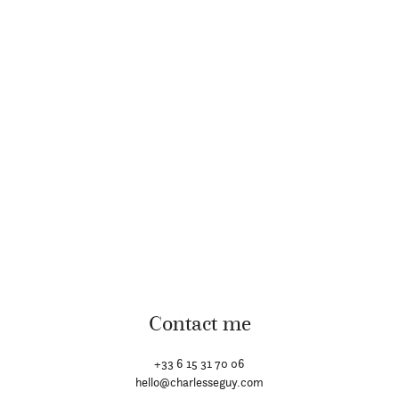
Charles SEGUY Photographe Mariage Bretagne Morbihan Paris
Annecy Marseille Wedding Elopement photographer Fine Art
Editorial
Parisian Inspired // Un Beau Jour // La fiancée du panda // La
mariée aux pieds nus // Fly Away Bride // La mariée sous les
étoiles // Rock’n’Roll Bride // Queen For a Day // Zankyou //
Looks Like Film // Donne-moi ta main // Le Blog de Madame C
Contact me
+33 6 15 31 70 06
hello@charlesseguy.com