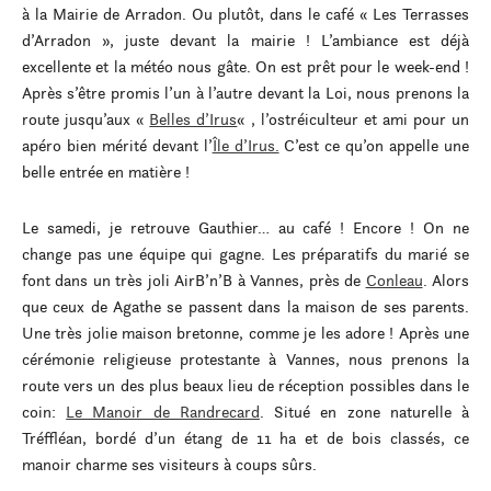
à la Mairie de Arradon. Ou plutôt, dans le café « Les Terrasses
d’Arradon », juste devant la mairie ! L’ambiance est déjà
excellente et la météo nous gâte. On est prêt pour le week-end !
Après s’être promis l’un à l’autre devant la Loi, nous prenons la
route jusqu’aux «
Belles d’Irus
« , l’ostréiculteur et ami pour un
apéro bien mérité devant l’
Île d’Irus.
C’est ce qu’on appelle une
belle entrée en matière !
Le samedi, je retrouve Gauthier… au café ! Encore ! On ne
change pas une équipe qui gagne. Les préparatifs du marié se
font dans un très joli AirB’n’B à Vannes, près de
Conleau
. Alors
que ceux de Agathe se passent dans la maison de ses parents.
Une très jolie maison bretonne, comme je les adore ! Après une
cérémonie religieuse protestante à Vannes, nous prenons la
route vers un des plus beaux lieu de réception possibles dans le
coin:
Le Manoir de Randrecard
. Situé en zone naturelle à
Tréffléan, bordé d’un étang de 11 ha et de bois classés, ce
manoir charme ses visiteurs à coups sûrs.